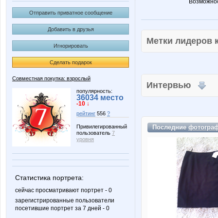
Возможнос
Отправить приватное сообщение
Добавить в друзья
Метки лидеров
Игнорировать
Сделать подарок
Совместная покупка: взрослый
Интервью
популярность:
36034 место
-10 ↓
рейтинг
556
?
Последние
фотогра
Привилегированный
пользователь
7
уровня
Статистика портрета:
сейчас просматривают портрет - 0
зарегистрированные пользователи
посетившие портрет за 7 дней - 0